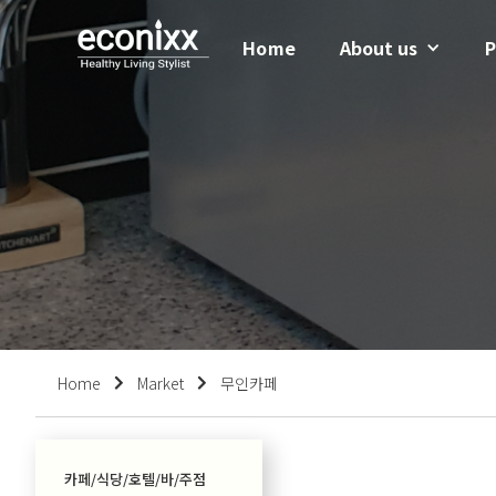
Home
About us
P
Home
Market
무인카페


카페/식당/호텔/바/주점