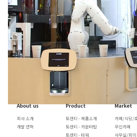
토렌티 탄산수 제조기는 자체적으로 통신-인터페이스 기능이 내
인 플랫폼과 통신을 통해 자동으로 신선한 탄산수를 정량 공급
아이템으로 활용사례가 늘어나고 있는 추세입니다.
About us
Product
Market
회사 소개
토렌티 - 제품소개
카페/식당/
개발 연혁
토렌티 - 카운터탑
무인카페
토렌티 - 타워
사무실/회의